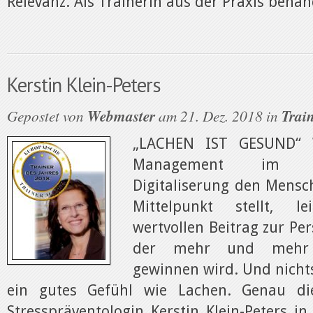
Relevanz. Als Trainerin aus der Praxis behand
Kerstin Klein-Peters
Gepostet von
Webmaster
am 21. Dez. 2018 in
Train
„LACHEN IST GESUND“ 
Management im Ze
Digitaliserung den Mensc
Mittelpunkt stellt, l
wertvollen Beitrag zur Pe
der mehr und mehr
gewinnen wird. Und nichts
ein gutes Gefühl wie Lachen. Genau die
Stresspräventologin Kerstin Klein-Peters i