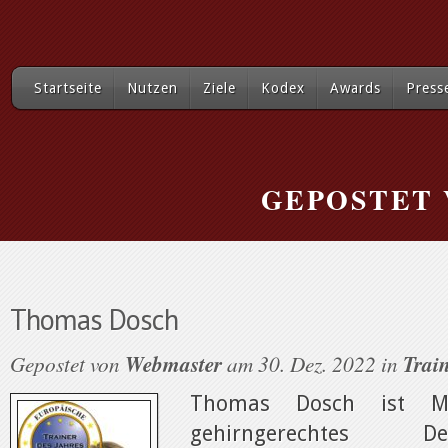
Startseite
Nutzen
Ziele
Kodex
Awards
Press
GEPOSTET
Thomas Dosch
Gepostet von
Webmaster
am 30. Dez. 2022 in
Train
Thomas Dosch ist Men
gehirngerechtes 