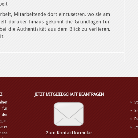
eit.
rbeit, Mitarbeitende dort einzusetzen, wo sie am
elt darüber hinaus gekonnt die Grundlagen für
ei die Authentizität aus dem Blick zu verlieren.
t.
Z
JETZT MITGLIEDSCHAFT BEANTRAGEN
iner
St
 für
S
 der
D
ngen.
erer
I
Zum Kontaktformular
 dass