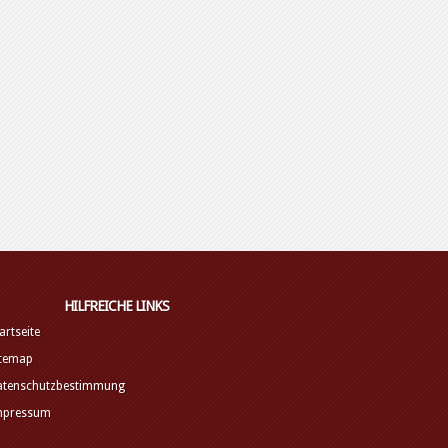
HILFREICHE LINKS
artseite
itemap
atenschutzbestimmung
mpressum